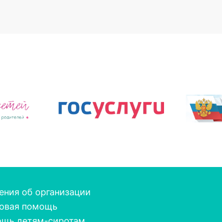
ения об организации
овая помощь
щь детям-сиротам